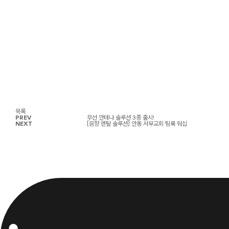
목록
PREV
무선 안테나 솔루션 3종 출시!
NEXT
[음향 렌탈 솔루션] 안동 서부교회 팀룩 워십