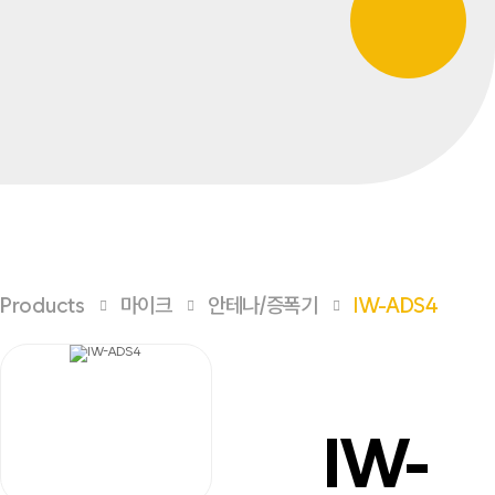
Products
마이크
안테나/증폭기
IW-ADS4
IW-