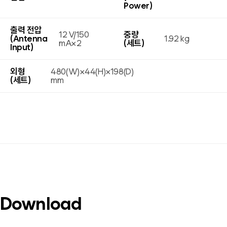
Power)
출력 전압
12 V/150
중량
(Antenna
1.92 kg
mA×2
(세트)
Input)
외형
480(W)×44(H)×198(D)
(세트)
mm
Download