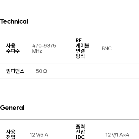
Technical
RF
사용
470–937.5
케이블
BNC
주파수
MHz
연결
방식
임피던스
50 Ω
General
출력
사용
전압
12 V/5 A
12 V/1 A×4
전압
(DC