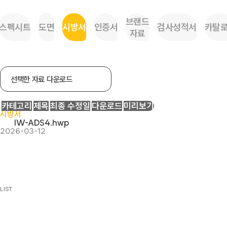
브랜드
스펙시트
도면
시방서
인증서
검사성적서
카탈
자료
선택한 자료 다운로드
카테고리
제목
최종 수정일
다운로드
미리보기
시방서
IW-ADS4.hwp
2026-03-12
LIST