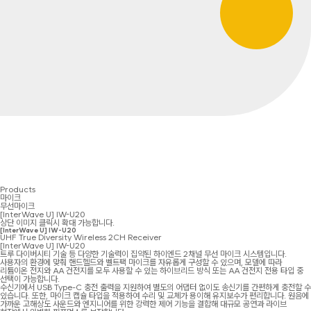
Products
마이크
무선마이크
[InterWave U] IW-U20
상단 이미지 클릭시 확대 가능합니다.
[InterWave U] IW-U20
UHF True Diversity Wireless 2CH Receiver
[InterWave U] IW-U20
트루 다이버시티 기술 등 다양한 기술력이 집약된 하이엔드 2채널 무선 마이크 시스템입니다.
사용자의 환경에 맞춰 핸드헬드와 벨트팩 마이크를 자유롭게 구성할 수 있으며, 모델에 따라
리튬이온 전지와 AA 건전지를 모두 사용할 수 있는 하이브리드 방식 또는 AA 건전지 전용 타입 중
선택이 가능합니다.
수신기에서 USB Type-C 충전 출력을 지원하여 별도의 어댑터 없이도 송신기를 간편하게 충전할 수
있습니다. 또한, 마이크 캡슐 타입을 적용하여 수리 및 교체가 용이해 유지보수가 편리합니다. 원음에
가까운 고해상도 사운드와 엔지니어를 위한 강력한 제어 기능을 결합해 대규모 공연과 라이브