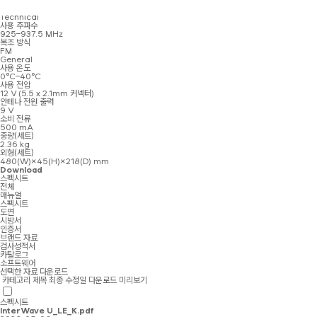
Specifications
Technical
사용 주파수
925–937.5 MHz
복조 방식
FM
General
사용 온도
0°C–40°C
사용 전압
12 V (5.5 x 2.1mm 커넥터)
안테나 전원 출력
9 V
소비 전류
500 mA
중량(세트)
2.36 kg
외형(세트)
480(W)×45(H)×218(D) mm
Download
스펙시트
전체
매뉴얼
스펙시트
도면
시방서
인증서
브랜드 자료
검사성적서
카탈로그
소프트웨어
선택한 자료 다운로드
카테고리
제목
최종 수정일
다운로드
미리보기
스펙시트
InterWave U_LE_K.pdf