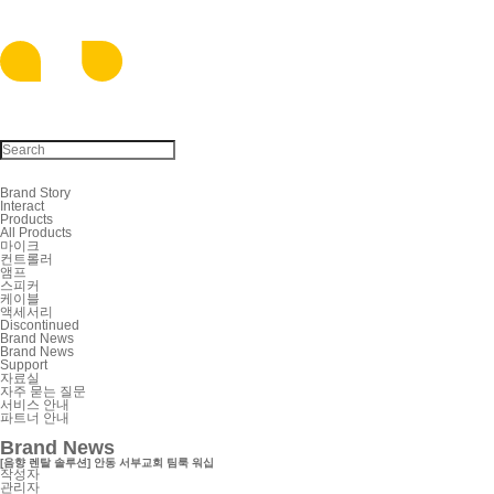
Brand Story
Interact
Products
All Products
마이크
컨트롤러
앰프
스피커
케이블
액세서리
Discontinued
Brand News
Brand News
Support
자료실
자주 묻는 질문
서비스 안내
파트너 안내
Brand News
[음향 렌탈 솔루션] 안동 서부교회 팀룩 워십
작성자
관리자