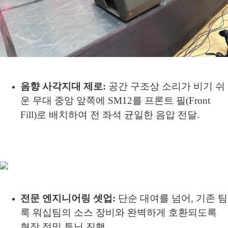
음향 사각지대 제로:
공간 구조상 소리가 비기 쉬
운 무대 중앙 앞쪽에 SM12를 프론트 필(Front
Fill)로 배치하여 전 좌석 균일한 음압 전달.
전문 엔지니어링 셋업:
단순 대여를 넘어, 기존 팀
룩 워십팀의 소스 장비와 완벽하게 호환되도록
현장 정밀 튜닝 진행.