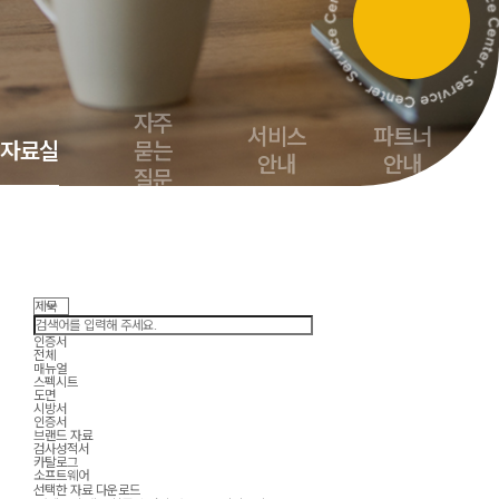
자주
서비스
파트너
자료실
묻는
안내
안내
질문
인증서
전체
매뉴얼
스펙시트
도면
시방서
인증서
브랜드 자료
검사성적서
카탈로그
소프트웨어
선택한 자료 다운로드