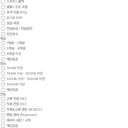
스피커 / 출력
볼륨 / 감도 조절
음색 조절 (EQ)
오디오 DSP
음원 재생
전원공급 / 전원충전
방진방수
채널
1채널 - 2채널
3채널 - 8채널
9채널 이상
해당없음
파워
100W 미만
100W 이상 - 500W 미만
500W 이상 - 1000W 미만
1000W 이상
해당없음
전원
교류 전원 (AC)
직류 전원 (DC)
직류&교류 겸용 (AC&DC)
팬텀 파워 (Phantom)
배터리 내장 / 교체
해당없음