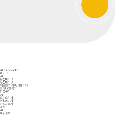
All Products
마이크
All
유선마이크
무선마이크
헤드원/이어훅/라발리에
안테나/증폭기
컨트롤러
All
오디오믹서
이퀄라이저
전원공급기
앰프
All
파워앰프