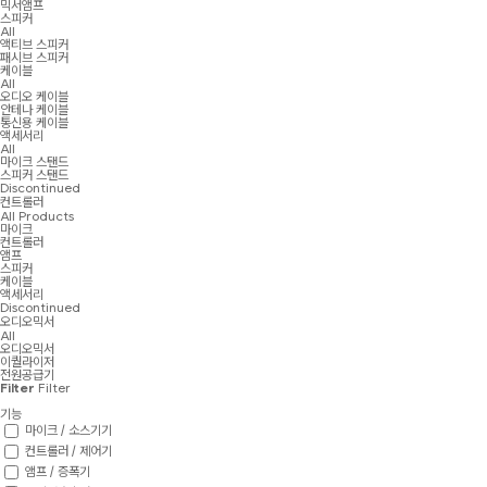
믹서앰프
스피커
All
액티브 스피커
패시브 스피커
케이블
All
오디오 케이블
안테나 케이블
통신용 케이블
액세서리
All
마이크 스탠드
스피커 스탠드
Discontinued
컨트롤러
All Products
마이크
컨트롤러
앰프
스피커
케이블
액세서리
Discontinued
오디오믹서
All
오디오믹서
이퀄라이저
전원공급기
Filter
Filter
기능
마이크 / 소스기기
컨트롤러 / 제어기
앰프 / 증폭기