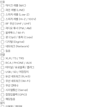
신호
마이크 레벨 (MIC)
라인 레벨 (LINE)
스피커 레벨 (Low-Z)
스피커 레벨 (Hi-Z / 100V)
RF 무선 (VHF / UHF)
라디오 튜너 (FM / AM)
블루투스 / Wi-Fi
광 (Opt) / 동축 (Coax)
디지털 (Digital)
네트워크 (Network)
없음
연결
XLR / TS / TRS
RCA / PHONE / AUX
터미널 / 유로블록 / 플러그
USB / SD / 저장장치
유선 네트워크 (RJ45)
무선 네트워크 (Wi-Fi)
무선 안테나
시리얼통신 (Serial)
접점입출력 (GPIO)
해당없음
설치
이동형 / 포터블