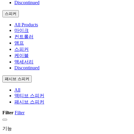
Discontinued
스피커
All Products
마이크
컨트롤러
앰프
스피커
케이블
액세서리
Discontinued
패시브 스피커
All
액티브 스피커
패시브 스피커
Filter
Filter
기능