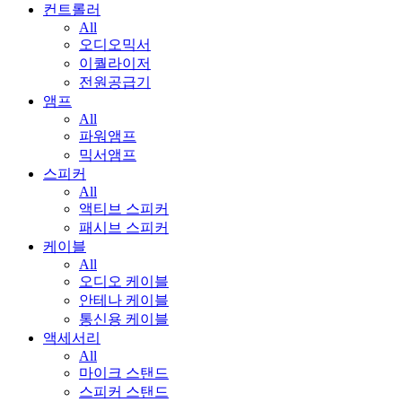
컨트롤러
All
오디오믹서
이퀄라이저
전원공급기
앰프
All
파워앰프
믹서앰프
스피커
All
액티브 스피커
패시브 스피커
케이블
All
오디오 케이블
안테나 케이블
통신용 케이블
액세서리
All
마이크 스탠드
스피커 스탠드