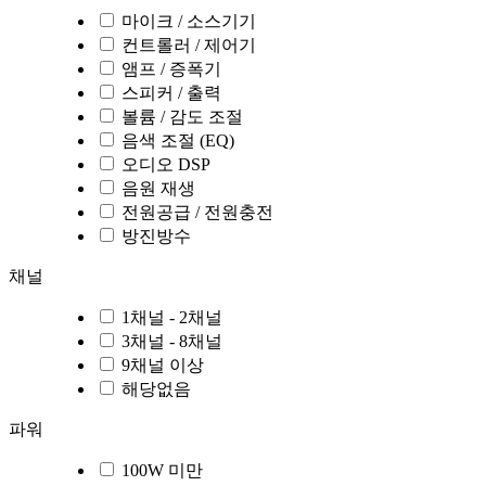
마이크 / 소스기기
컨트롤러 / 제어기
앰프 / 증폭기
스피커 / 출력
볼륨 / 감도 조절
음색 조절 (EQ)
오디오 DSP
음원 재생
전원공급 / 전원충전
방진방수
채널
1채널 - 2채널
3채널 - 8채널
9채널 이상
해당없음
파워
100W 미만